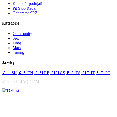
Kalendár podujatí
Pit Stop Radar
Generátor ŠPZ
Kategórie
Community
Spz
Eliaq
Mark
Tuning
Jazyky
🇸🇰
SK
🇬🇧
EN
🇩🇪
DE
🇨🇿
CS
🇪🇸
ES
🇮🇹
IT
🇵🇹
PT
© 2026 ELIAQ.COM