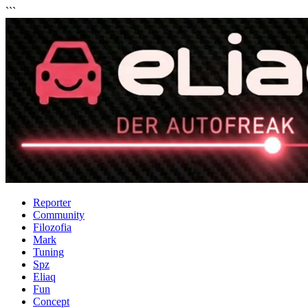
```
Reporter
Community
Filozofia
Mark
Tuning
Spz
Eliaq
Fun
Concept