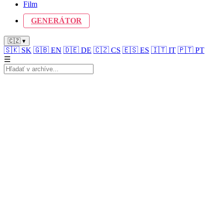
Film
GENERÁTOR
🇨🇿 ▾
🇸🇰
SK
🇬🇧
EN
🇩🇪
DE
🇨🇿
CS
🇪🇸
ES
🇮🇹
IT
🇵🇹
PT
☰