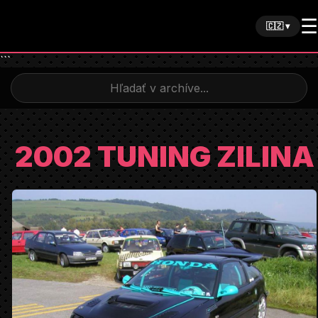
☰
🇨🇿 ▾
```
2002 TUNING ZILINA