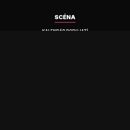
SCÉNA
KALENDÁR PODUJATÍ
PIT STOP RADAR
GENERÁTOR ŠPZ
KATEGÓRIE
COMMUNITY
SPZ
ELIAQ
MARK
TUNING