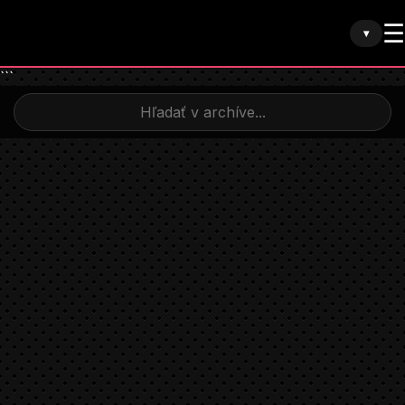
☰
▾
```