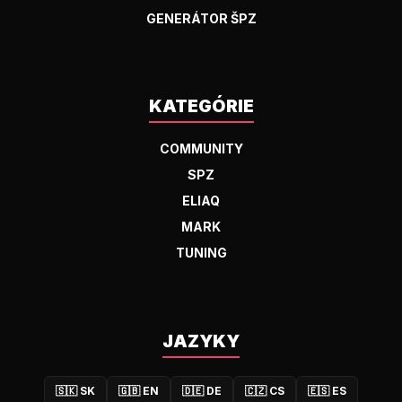
GENERÁTOR ŠPZ
KATEGÓRIE
COMMUNITY
SPZ
ELIAQ
MARK
TUNING
JAZYKY
🇸🇰
SK
🇬🇧
EN
🇩🇪
DE
🇨🇿
CS
🇪🇸
ES