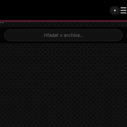
☰
▾
```