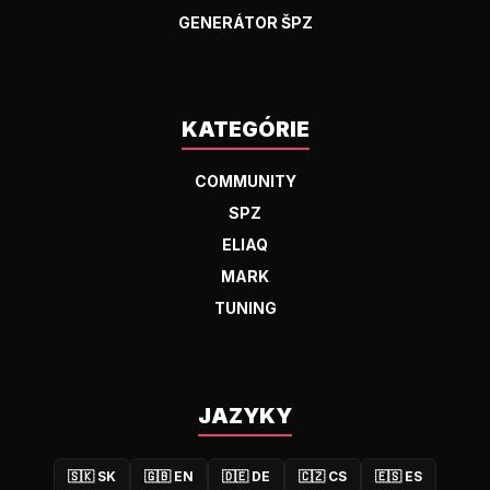
GENERÁTOR ŠPZ
KATEGÓRIE
COMMUNITY
SPZ
ELIAQ
MARK
TUNING
JAZYKY
🇸🇰
SK
🇬🇧
EN
🇩🇪
DE
🇨🇿
CS
🇪🇸
ES