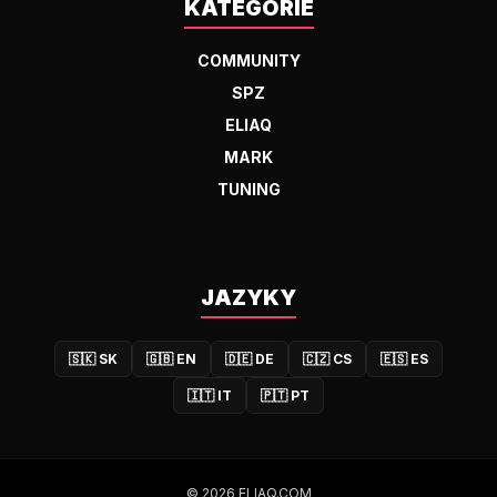
KATEGÓRIE
COMMUNITY
SPZ
ELIAQ
MARK
TUNING
JAZYKY
🇸🇰
SK
🇬🇧
EN
🇩🇪
DE
🇨🇿
CS
🇪🇸
ES
🇮🇹
IT
🇵🇹
PT
© 2026 ELIAQ.COM