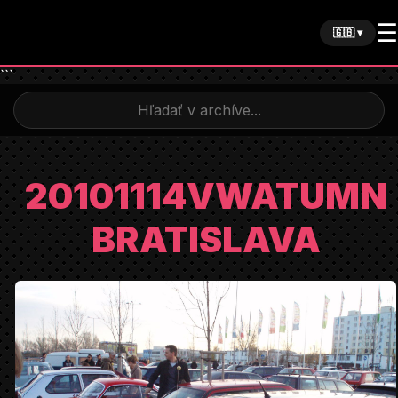
☰
🇬🇧 ▾
```
20101114VWATUMN
BRATISLAVA