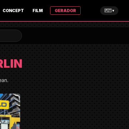
CONCEPT
FILM
GERADOR
🇵🇹 ▾
RLIN
ean.