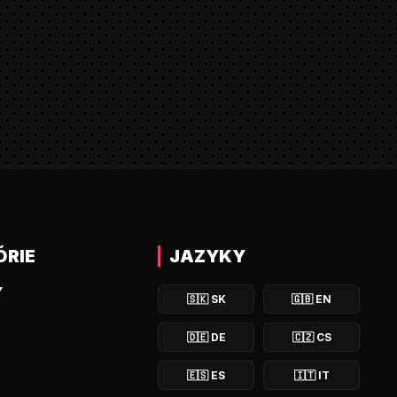
ÓRIE
JAZYKY
Y
🇸🇰
SK
🇬🇧
EN
🇩🇪
DE
🇨🇿
CS
🇪🇸
ES
🇮🇹
IT