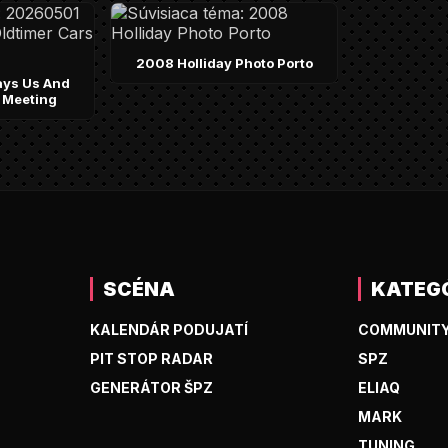
2008 Holliday Photo Porto
ays Us And
 Meeting
SCÉNA
KATEG
KALENDÁR PODUJATÍ
COMMUNIT
PIT STOP RADAR
SPZ
GENERÁTOR ŠPZ
ELIAQ
MARK
TUNING