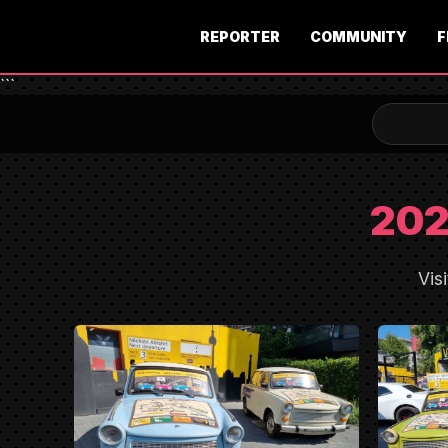
REPORTER
COMMUNITY
F
```
202
Vis