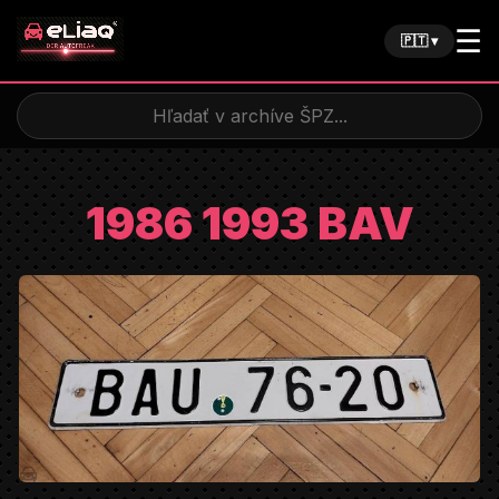
☰
🇵🇹 ▾
1986 1993 BAV