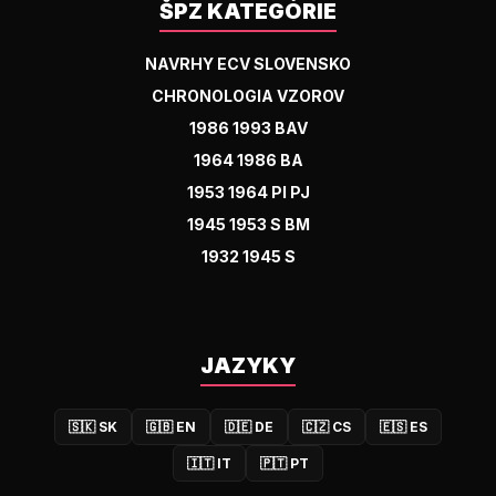
ŠPZ KATEGÓRIE
NAVRHY ECV SLOVENSKO
CHRONOLOGIA VZOROV
1986 1993 BAV
1964 1986 BA
1953 1964 PI PJ
1945 1953 S BM
1932 1945 S
JAZYKY
🇸🇰
SK
🇬🇧
EN
🇩🇪
DE
🇨🇿
CS
🇪🇸
ES
🇮🇹
IT
🇵🇹
PT