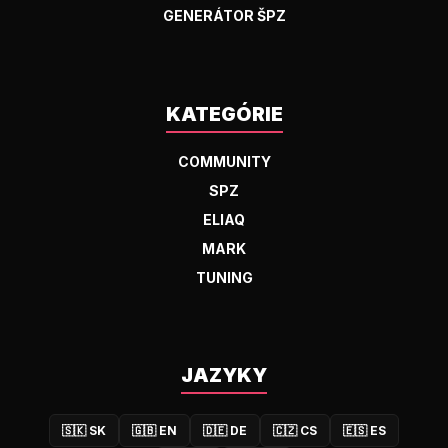
GENERÁTOR ŠPZ
KATEGÓRIE
COMMUNITY
SPZ
ELIAQ
MARK
TUNING
JAZYKY
🇸🇰
SK
🇬🇧
EN
🇩🇪
DE
🇨🇿
CS
🇪🇸
ES