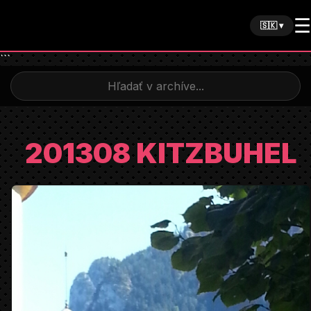
☰
🇸🇰 ▾
```
201308 KITZBUHEL