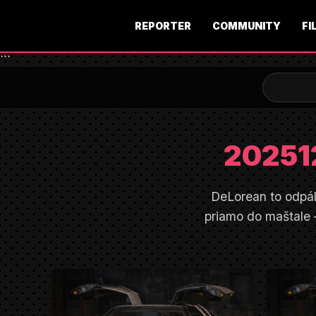
REPORTER
COMMUNITY
FI
```
20251
DeLorean to odpál
priamo do maštale 