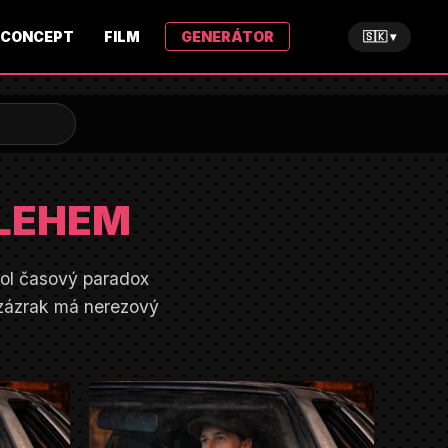
CONCEPT
FILM
GENERÁTOR
🇸🇰 ▾
TLEHEM
sol časový paradox
 zázrak má nerezový