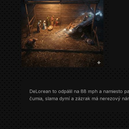
DeLorean to odpálil na 88 mph a namiesto pa
čumia, slama dymí a zázrak má nerezový nár