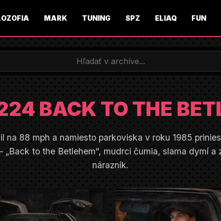
LOZOFIA
MARK
TUNING
SPZ
ELIAQ
FUN
224 BACK TO THE BE
il na 88 mph a namiesto parkoviska v roku 1985 prinie
– „Back to the Betlehem“, mudrci čumia, slama dymí a
nárazník.