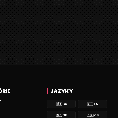
ÓRIE
JAZYKY
Y
🇸🇰
SK
🇬🇧
EN
🇩🇪
DE
🇨🇿
CS