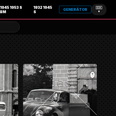
1945 1953 S
1932 1945
🇸🇰
GENERÁTOR
BM
S
▾