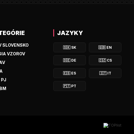
TEGÓRIE
JAZYKY
V SLOVENSKO
🇸🇰
SK
🇬🇧
EN
IA VZOROV
🇩🇪
DE
🇨🇿
CS
BAV
BA
🇪🇸
ES
🇮🇹
IT
 PJ
🇵🇹
PT
 BM