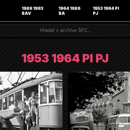
1986 1993
1964 1986
1953 1964 PI
BAV
BA
PJ
1953 1964 PI PJ