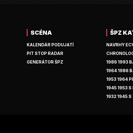
SCÉNA
ŠPZ KA
KALENDÁR PODUJATÍ
NAVRHY EC
PIT STOP RADAR
CHRONOLOG
GENERÁTOR ŠPZ
1986 1993 
1964 1986 
1953 1964 PI
1945 1953 S
1932 1945 S