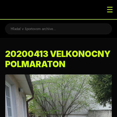
☰
20200413 VELKONOCNY
POLMARATON