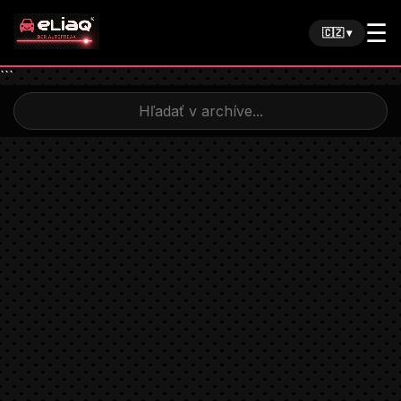
☰
🇨🇿 ▾
```