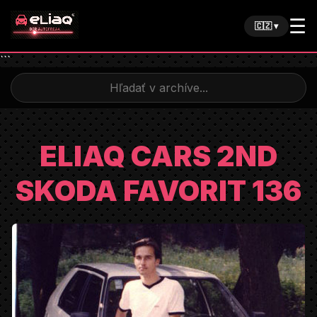
☰
🇨🇿 ▾
```
ELIAQ CARS 2ND
SKODA FAVORIT 136