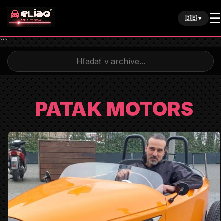
☰
🇩🇪 ▾
```
PATAK MOTORS