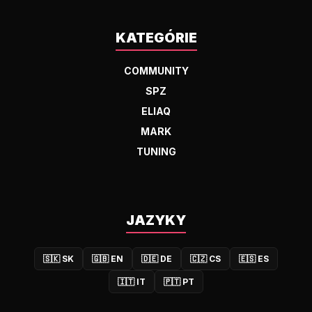
KATEGÓRIE
COMMUNITY
SPZ
ELIAQ
MARK
TUNING
JAZYKY
🇸🇰
SK
🇬🇧
EN
🇩🇪
DE
🇨🇿
CS
🇪🇸
ES
🇮🇹
IT
🇵🇹
PT