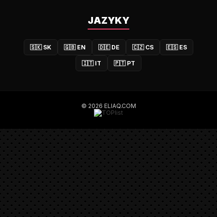
JAZYKY
🇸🇰
SK
🇬🇧
EN
🇩🇪
DE
🇨🇿
CS
🇪🇸
ES
🇮🇹
IT
🇵🇹
PT
© 2026 ELIAQ.COM