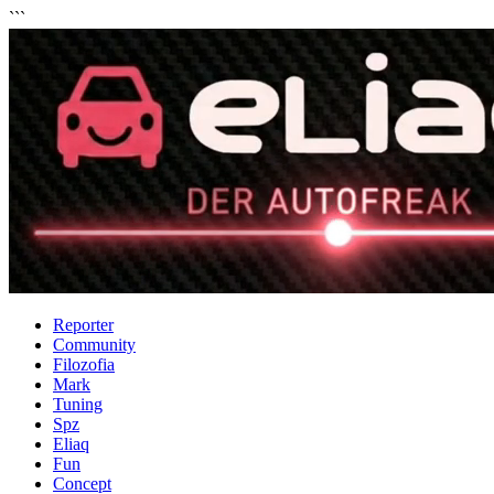
```
Reporter
Community
Filozofia
Mark
Tuning
Spz
Eliaq
Fun
Concept