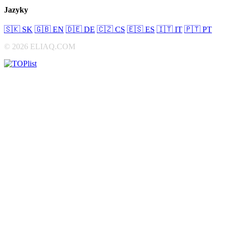
Jazyky
🇸🇰
SK
🇬🇧
EN
🇩🇪
DE
🇨🇿
CS
🇪🇸
ES
🇮🇹
IT
🇵🇹
PT
© 2026 ELIAQ.COM