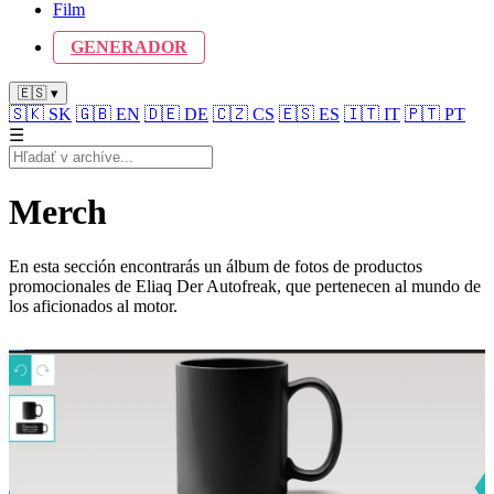
Film
GENERADOR
🇪🇸 ▾
🇸🇰
SK
🇬🇧
EN
🇩🇪
DE
🇨🇿
CS
🇪🇸
ES
🇮🇹
IT
🇵🇹
PT
☰
Merch
En esta sección encontrarás un álbum de fotos de productos
promocionales de Eliaq Der Autofreak, que pertenecen al mundo de
los aficionados al motor.