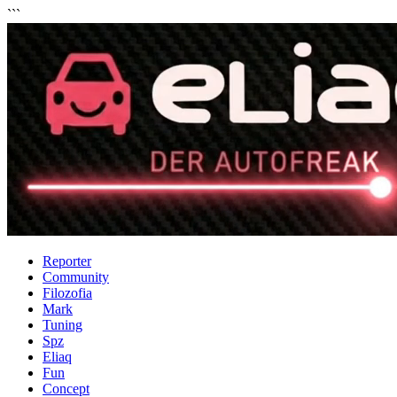
```
Reporter
Community
Filozofia
Mark
Tuning
Spz
Eliaq
Fun
Concept