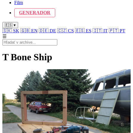
Film
GENERADOR
🇪🇸 ▾
🇸🇰
SK
🇬🇧
EN
🇩🇪
DE
🇨🇿
CS
🇪🇸
ES
🇮🇹
IT
🇵🇹
PT
☰
T Bone Ship