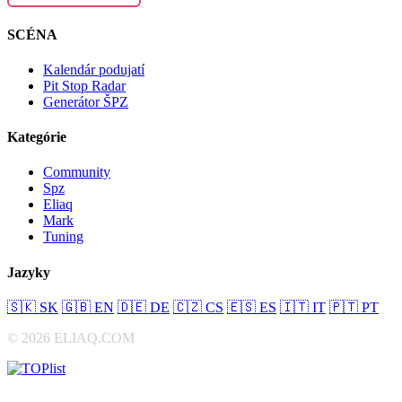
SCÉNA
Kalendár podujatí
Pit Stop Radar
Generátor ŠPZ
Kategórie
Community
Spz
Eliaq
Mark
Tuning
Jazyky
🇸🇰
SK
🇬🇧
EN
🇩🇪
DE
🇨🇿
CS
🇪🇸
ES
🇮🇹
IT
🇵🇹
PT
© 2026 ELIAQ.COM