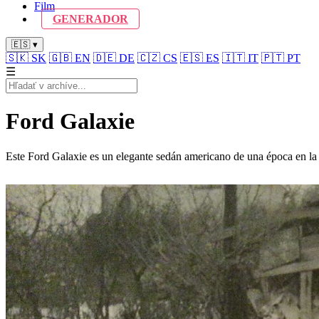
Film
GENERADOR
🇪🇸 ▾
🇸🇰
SK
🇬🇧
EN
🇩🇪
DE
🇨🇿
CS
🇪🇸
ES
🇮🇹
IT
🇵🇹
PT
☰
Ford Galaxie
Este Ford Galaxie es un elegante sedán americano de una época en la 