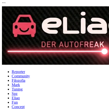
```
Reporter
Community
Filozofia
Mark
Tuning
Spz
Eliaq
Fun
Concept