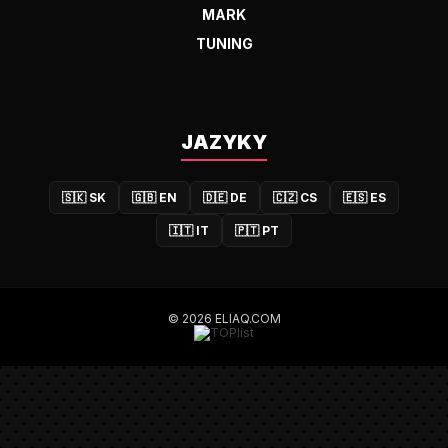
MARK
TUNING
JAZYKY
🇸🇰
SK
🇬🇧
EN
🇩🇪
DE
🇨🇿
CS
🇪🇸
ES
🇮🇹
IT
🇵🇹
PT
© 2026 ELIAQ.COM