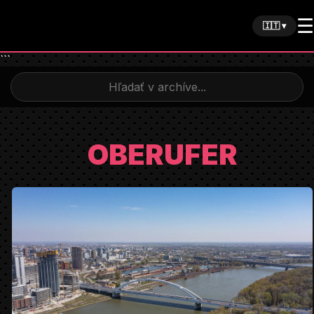
☰
🇮🇹 ▾
```
OBERUFER