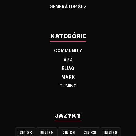
GENERÁTOR ŠPZ
KATEGÓRIE
COMMUNITY
SPZ
ELIAQ
MARK
TUNING
JAZYKY
🇸🇰
SK
🇬🇧
EN
🇩🇪
DE
🇨🇿
CS
🇪🇸
ES