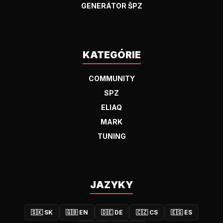
GENERÁTOR ŠPZ
KATEGÓRIE
COMMUNITY
SPZ
ELIAQ
MARK
TUNING
JAZYKY
🇸🇰
SK
🇬🇧
EN
🇩🇪
DE
🇨🇿
CS
🇪🇸
ES