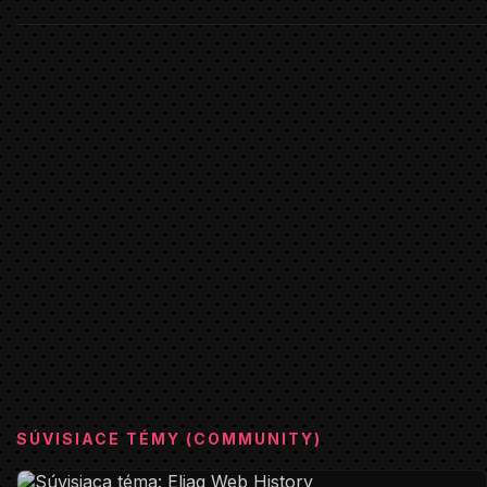
Keď sme s Martinom spravili v roku 2006 týchto
par fotiek našich miláčikov, netušil som, že sa
tieto obrázky stanú na dlhé roky mojim
najkultovejším vw zážitkom