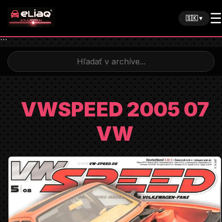
☰
🇸🇰 ▾
```
VWSPEED 2005 07
VW