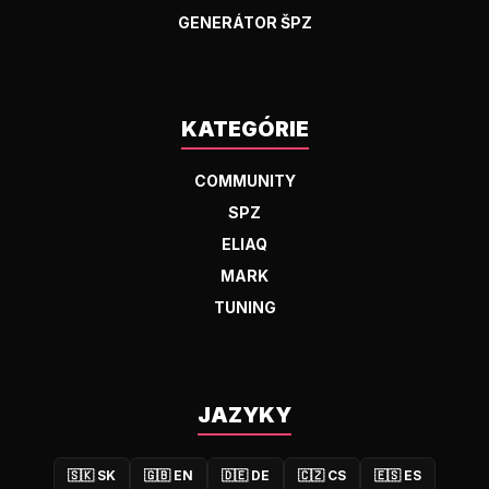
GENERÁTOR ŠPZ
KATEGÓRIE
COMMUNITY
SPZ
ELIAQ
MARK
TUNING
JAZYKY
🇸🇰
SK
🇬🇧
EN
🇩🇪
DE
🇨🇿
CS
🇪🇸
ES