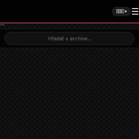
☰
🇸🇰 ▾
```